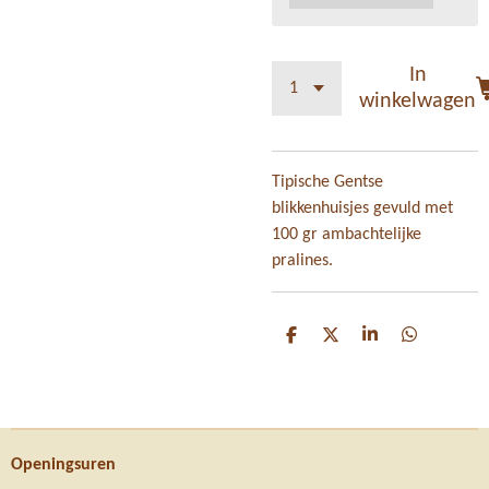
In
winkelwagen
Tipische Gentse
blikkenhuisjes gevuld met
100 gr ambachtelijke
pralines.
D
D
S
D
e
e
h
e
l
e
a
l
e
l
r
e
n
e
n
Openingsuren