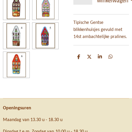
winkelwagen
Tipische Gentse
blikkenhuisjes gevuld met
14st ambachtelijke pralines.
D
D
S
D
e
e
h
e
l
e
a
l
e
l
r
e
n
e
n
Openingsuren
Maandag van 13.30 u - 18.30 u
Dinsdag t.e.m. Zondag van 10.00 u - 18.30 u