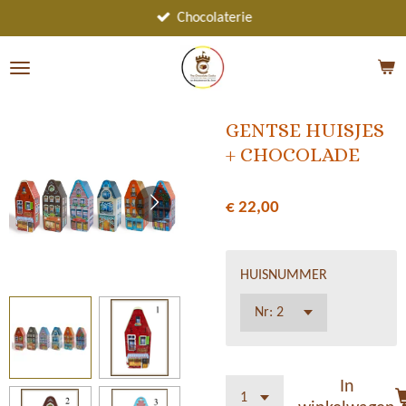
Ga
Chocolaterie
direct
naar
de
hoofdinhoud
GENTSE HUISJES
+ CHOCOLADE
€ 22,00
HUISNUMMER
In