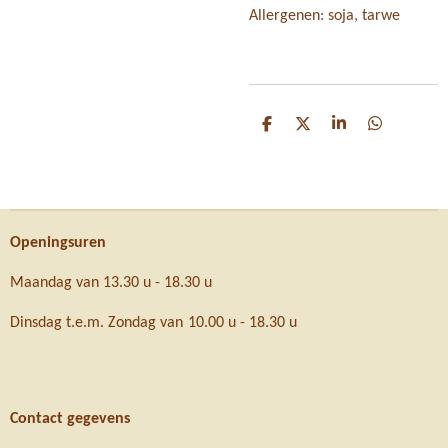
Allergenen: soja, tarwe
D
D
S
D
e
e
h
e
l
e
a
l
e
l
r
e
n
e
n
Openingsuren
Maandag van 13.30 u - 18.30 u
Dinsdag t.e.m. Zondag van 10.00 u - 18.30 u
Contact gegevens