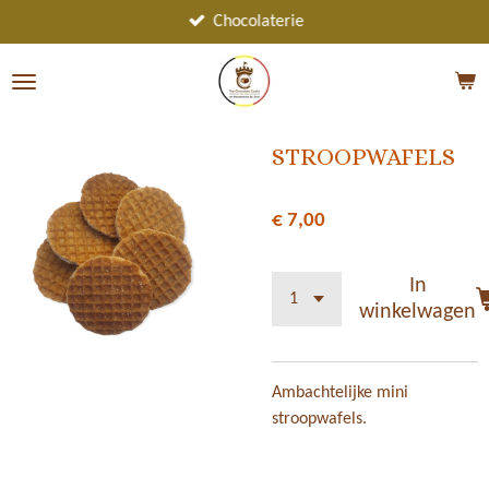
Ga
Chocolaterie
direct
naar
de
hoofdinhoud
STROOPWAFELS
€ 7,00
In
winkelwagen
Ambachtelijke mini
stroopwafels.