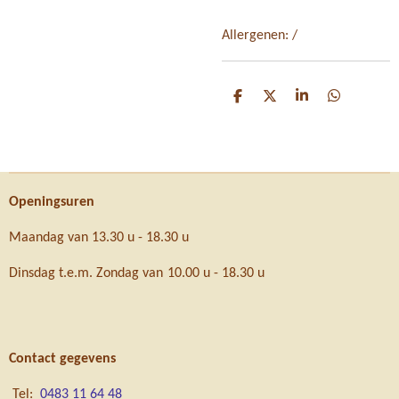
Allergenen: /
D
D
S
D
e
e
h
e
l
e
a
l
e
l
r
e
n
e
n
Openingsuren
Maandag van 13.30 u - 18.30 u
Dinsdag t.e.m. Zondag van 10.00 u - 18.30 u
Contact gegevens
Tel:
0483 11 64 48