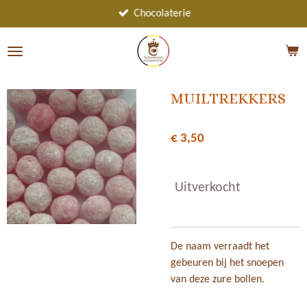
Ga
Chocolaterie
direct
naar
de
hoofdinhoud
MUILTREKKERS
€ 3,50
Uitverkocht
De naam verraadt het
gebeuren bij het snoepen
van deze zure bollen.