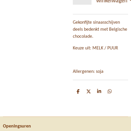
winkelwagen
Gekonfijte sinaasschijven
deels bedenkt met Belgische
chocolade.
Keuze uit: MELK / PUUR
Allergenen: soja
D
D
S
D
e
e
h
e
l
e
a
l
e
l
r
e
n
e
n
Openingsuren