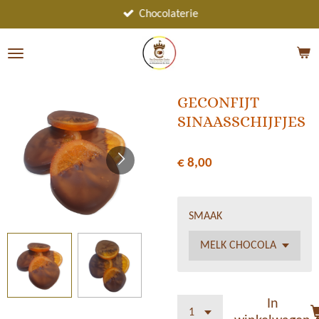
Ga
Chocolaterie
direct
naar
de
hoofdinhoud
GECONFIJT
SINAASSCHIJFJES
€ 8,00
SMAAK
In