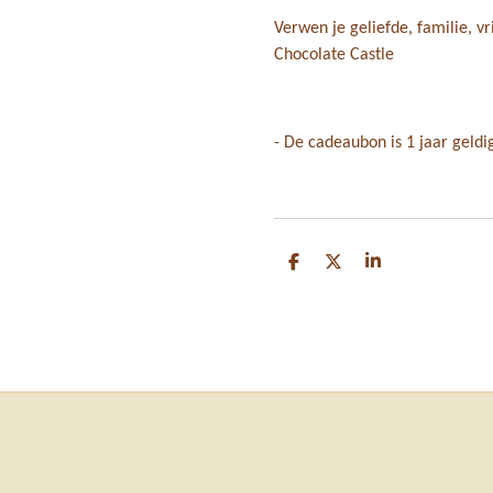
Verwen je geliefde, familie, v
Chocolate Castle
- De cadeaubon is 1 jaar geldig
D
D
S
e
e
h
l
e
a
e
l
r
n
e