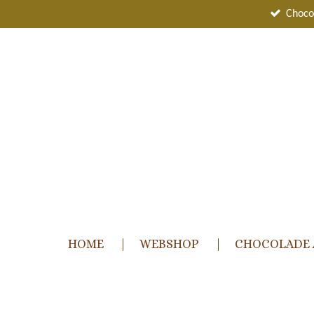
Ga
Choco
direct
naar
de
hoofdinhoud
HOME
WEBSHOP
CHOCOLADE